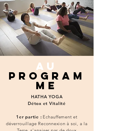
AU
PROGRAM
ME
HATHA YOGA
Détox et Vitalité
1er partie :
Echauffement et
déverrouillage
Reconnexion à soi, a la
Terre, s'apaiser par de doux