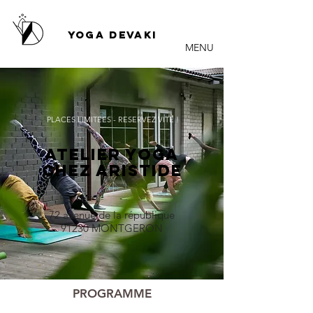
YOGA DEVAKI
MENU
PLACES LIMITEES - RESERVEZ VITE !
A
TELIER YOGA
CHEZ ARISTIDE
72 avenue de la république
91230 MONTGERON
PROGRAMME