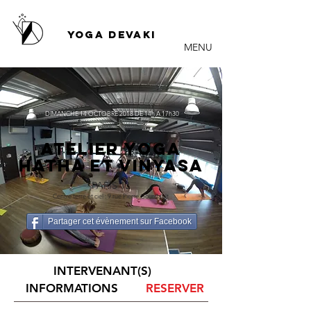
YOGA DEVAKI
MENU
DIMANCHE 14 OCTOBRE 2018 DE 14h A 17h30
ATELIER YOGA
HATHA et Vinyasa
PARIS 13
Centre terre et ciel : 9 rue Pierre Gourdault
Partager cet évènement sur Facebook
INTERVENANT(S)
INFORMATIONS
RESERVER