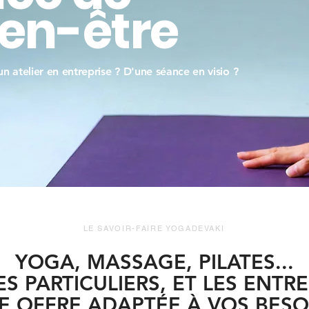
ien-être
un atelier en entreprise ?
D'une séance en visio ?
LE SAVOIR-FAIRE YOGADEVAKI
YOGA, MASSAGE, PILATES...
S PARTICULIERS, ET LES ENTRE
E OFFRE ADAPTÉE À VOS BESO