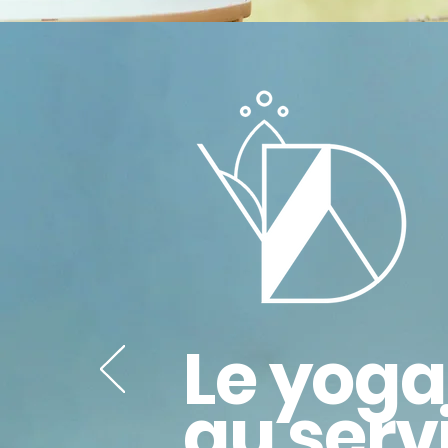
Le yoga
au serv