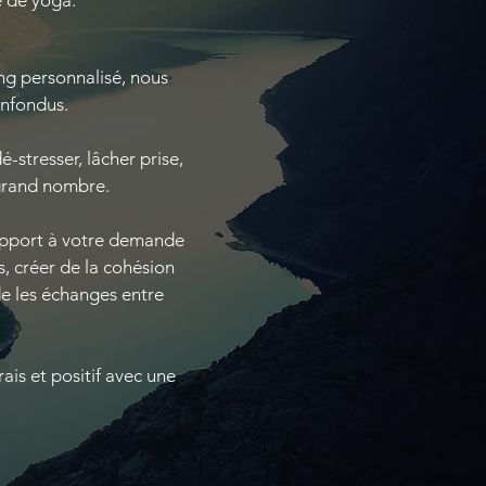
e de yoga.
ng personnalisé, nous
onfondus.
-stresser, lâcher prise,
 grand nombre.
apport à votre demande
s, créer de la cohésion
de les échanges entre
ais et positif avec une