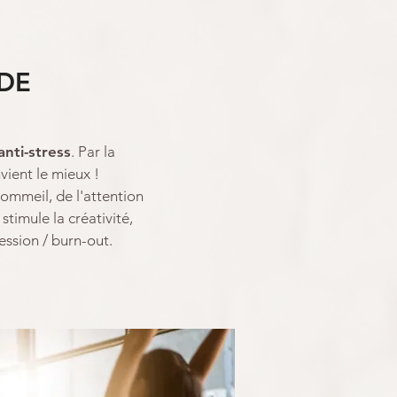
ODE
anti-stress
. Par la
nvient le mieux !
ommeil, de l'attention
stimule la créativité,
ession / burn-out.