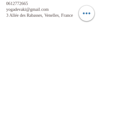
0612772665
yogadevaki@gmail.com
3 Allée des Rabasses, Venelles, France
INSCRIVEZ-VOUS A NOTRE NEWSLETTER POUR
RESTER AU COURANT DE NOS FUTURS
EVENEMENTS
Envoyer