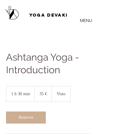
YOGA DEVAKI
MENU
Ashtanga Yoga -
Introduction
35
euros
1 h 30 min
1
35 €
Visio
3
0
m
i
Réserver
n